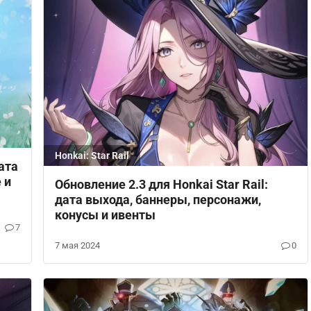
Honkai: Star Rail
ата
 и
Обновление 2.3 для Honkai Star Rail:
дата выхода, баннеры, персонажи,
конусы и ивенты
7
7 мая 2024
0