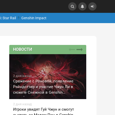
: Star Rail
Genshin Impact
НОВОСТИ
2 дня назад
Сражение с Роновой, появление
Рэйндоттир и участие Чжун Ли в
сюжете Снежной в Genshin…
2 дня назад
Игроки увидят Гуй Чжун и смогут