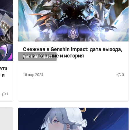
Снежная в Genshin Impact: дата выхода,
расположение и история
Genshin Impact
ата
 и
18 апр 2024
3
1