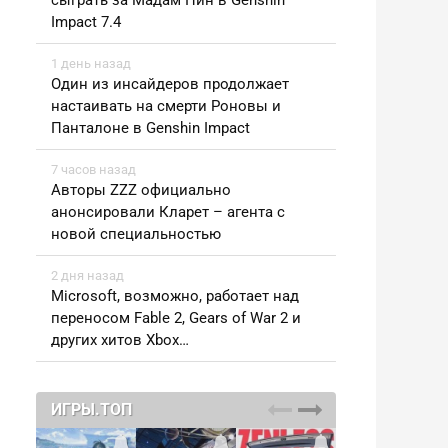
сыграть за Мадам Пин в Genshin
Impact 7.4
1 день назад
Один из инсайдеров продолжает
настаивать на смерти Роновы и
Панталоне в Genshin Impact
7 часов назад
Авторы ZZZ официально
анонсировали Кларет – агента с
новой специальностью
2 дня назад
Microsoft, возможно, работает над
переносом Fable 2, Gears of War 2 и
других хитов Xbox…
ИГРЫ.ТОП