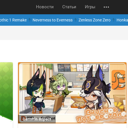
Новости
Статьи
Игры
othic 1 Remake
Neverness to Everness
Zenless Zone Zero
Honkai
Genshin Impact