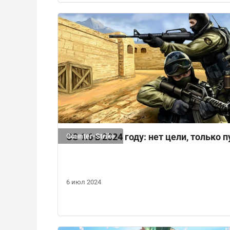
CS 1.6 в 2024 году: нет цели, только п
Counter-Strike
6 июл 2024