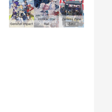
Honkai: Star
Zenless Zone
Genshin Impact
Rail
Zero