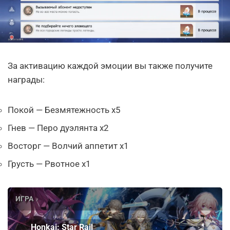
За активацию каждой эмоции вы также получите
награды:
Покой — Безмятежность х5
Гнев — Перо дуэлянта х2
Восторг — Волчий аппетит х1
Грусть — Рвотное х1
ИГРА
Honkai: Star Rail