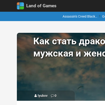
Land of Games
Assassin's Creed Black…
G
Как стать драко
мужская и жен
lyubov
0