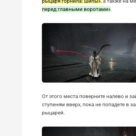
рыцаря горнила: шипы»
, а также на 
перед главными воротами»
.
От этого места поверните налево и з
ступеням вверх, пока не попадете в з
рыцарей.