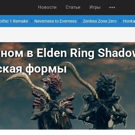
Новости
Статьи
Игры
othic 1 Remake
Neverness to Everness
Zenless Zone Zero
Honkai
ном в Elden Ring Shadow 
ская формы