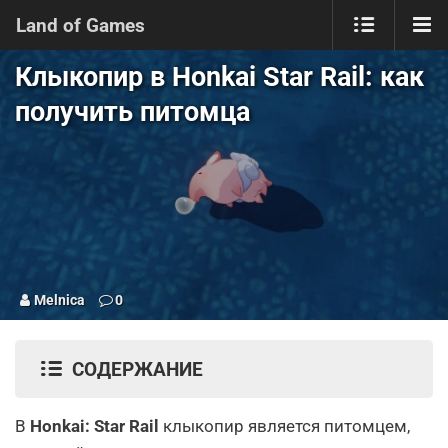
Land of Games
Клыкопир в Honkai Star Rail: как
получить питомца
Melnica
0
СОДЕРЖАНИЕ
В
Honkai: Star Rail
клыкопир является питомцем,