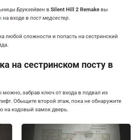
льницы
Брукхейвен
в
Silent Hill 2 Remake
вы
к
на входе в
пост медсестер
.
на любой сложности и попасть на сестринский
йда.
ка на сестринском посту в
 можно, забрав ключ от входа в подвал из
лифт. Обыщите второй этаж, пока не обнаружите
ую на кодовый замок дверь.