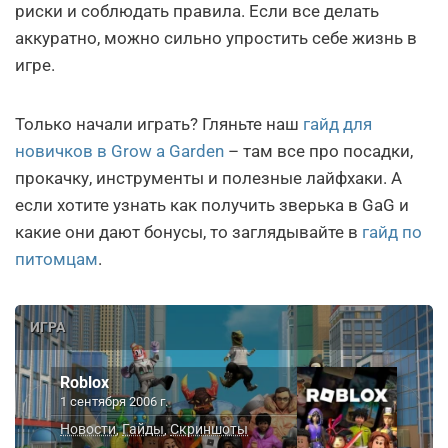
риски и соблюдать правила. Если все делать
аккуратно, можно сильно упростить себе жизнь в
игре.
Только начали играть? Гляньте наш
гайд для
новичков в Grow a Garden
– там все про посадки,
прокачку, инструменты и полезные лайфхаки. А
если хотите узнать как получить зверька в GaG и
какие они дают бонусы, то заглядывайте в
гайд по
питомцам
.
ИГРА
Roblox
1 сентября 2006 г.
Новости
Гайды
Скриншоты
,
,