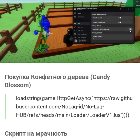
Покупка Конфетного дерева (Candy
Blossom)
loadstring(game:HttpGetAsync("https://raw.githu
busercontent.com/NoLag-id/No-Lag-
HUB/refs/heads/main/Loader/LoaderV1.lua"))()
Скрипт на мрачность