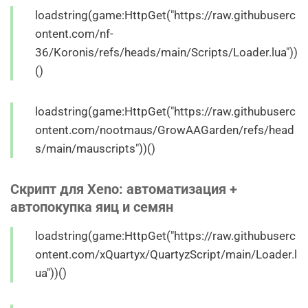
loadstring(game:HttpGet("https://raw.githubuserc
ontent.com/nf-
36/Koronis/refs/heads/main/Scripts/Loader.lua"))
()
loadstring(game:HttpGet("https://raw.githubuserc
ontent.com/nootmaus/GrowAAGarden/refs/head
s/main/mauscripts"))()
Скрипт для Xeno: автоматизация +
автопокупка яиц и семян
loadstring(game:HttpGet("https://raw.githubuserc
ontent.com/xQuartyx/QuartyzScript/main/Loader.l
ua"))()