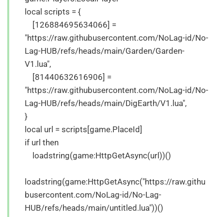
local scripts = {
[126884695634066] =
"https://raw.githubusercontent.com/NoLag-id/No-
Lag-HUB/refs/heads/main/Garden/Garden-
V1.lua",
[81440632616906] =
"https://raw.githubusercontent.com/NoLag-id/No-
Lag-HUB/refs/heads/main/DigEarth/V1.lua",
}
local url = scripts[game.PlaceId]
if url then
loadstring(game:HttpGetAsync(url))()
loadstring(game:HttpGetAsync("https://raw.githu
busercontent.com/NoLag-id/No-Lag-
HUB/refs/heads/main/untitled.lua"))()