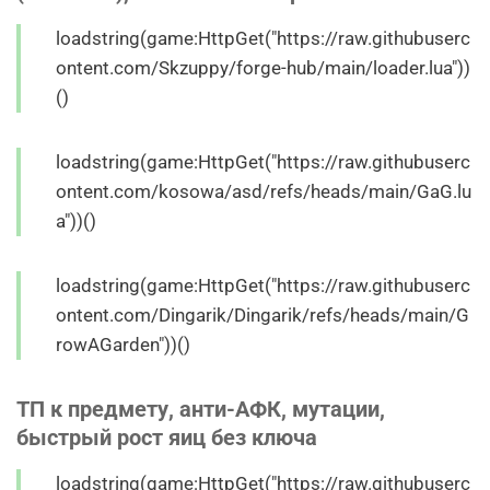
loadstring(game:HttpGet("https://raw.githubuserc
ontent.com/Skzuppy/forge-hub/main/loader.lua"))
()
loadstring(game:HttpGet("https://raw.githubuserc
ontent.com/kosowa/asd/refs/heads/main/GaG.lu
a"))()
loadstring(game:HttpGet("https://raw.githubuserc
ontent.com/Dingarik/Dingarik/refs/heads/main/G
rowAGarden"))()
ТП к предмету, анти-АФК, мутации,
быстрый рост яиц без ключа
loadstring(game:HttpGet("https://raw.githubuserc