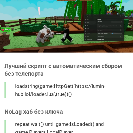
Лучший скрипт с автоматическим сбором
без телепорта
loadstring(game:HttpGet("https://lumin-
hub.lol/loader.lua",true))()
NoLag хаб без ключа
repeat wait() until game:IsLoaded() and
game.Players.LocalPlayer