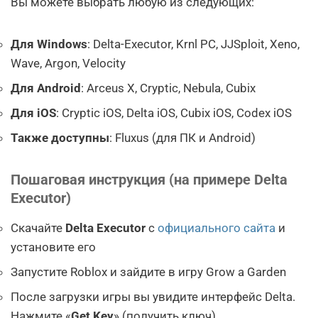
Вы можете выбрать любую из следующих:
Для Windows
: Delta-Executor, Krnl PC, JJSploit, Xeno,
Wave, Argon, Velocity
Для Android
: Arceus X, Cryptic, Nebula, Cubix
Для iOS
: Cryptic iOS, Delta iOS, Cubix iOS, Codex iOS
Также доступны
: Fluxus (для ПК и Android)
Пошаговая инструкция (на примере Delta
Executor)
Скачайте
Delta Executor
с
официального сайта
и
установите его
Запустите Roblox и зайдите в игру Grow a Garden
После загрузки игры вы увидите интерфейс Delta.
Нажмите «
Get Key
» (получить ключ)