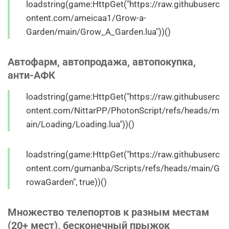
loadstring(game:HttpGet("https://raw.githubuserc
ontent.com/ameicaa1/Grow-a-
Garden/main/Grow_A_Garden.lua"))()
Автофарм, автопродажа, автопокупка,
анти-АФК
loadstring(game:HttpGet("https://raw.githubuserc
ontent.com/NittarPP/PhotonScript/refs/heads/m
ain/Loading/Loading.lua"))()
loadstring(game:HttpGet("https://raw.githubuserc
ontent.com/gumanba/Scripts/refs/heads/main/G
rowaGarden", true))()
Множество телепортов к разным местам
(20+ мест), бесконечный прыжок