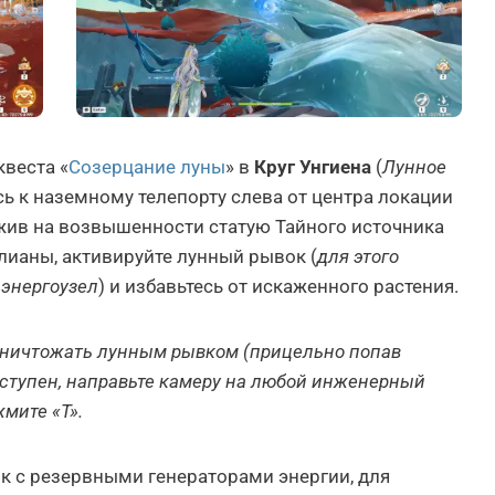
веста «
Созерцание луны
» в
Круг Унгиена
(
Лунное
сь к наземному телепорту слева от центра локации
ужив на возвышенности статую Тайного источника
лианы, активируйте лунный рывок (
для этого
 энергоузел
) и избавьтесь от искаженного растения.
 уничтожать лунным рывком (прицельно попав
оступен, направьте камеру на любой инженерный
мите «T».
к с резервными генераторами энергии, для