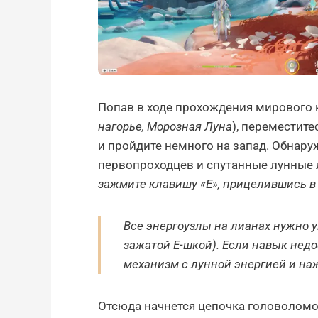
Попав в ходе прохождения мирового к
нагорье, Морозная Луна
), переместите
и пройдите немного на запад. Обнар
первопроходцев и спутанные лунные 
зажмите клавишу «E», прицелившись в
Все энергоузлы на лианах нужно
зажатой Е-шкой). Если навык нед
механизм с лунной энергией и наж
Отсюда начнется цепочка головоломо