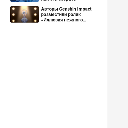
Авторы Genshin Impact
разместили ролик
«Иллюзия нежного
снега» про Одетту