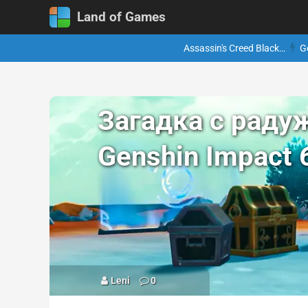
Land of Games
Assassin's Creed Black…
G
Загадка с раду
Genshin Impact 
Leni
0