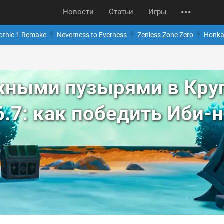
Новости
Статьи
Игры
othic 1 Remake
Neverness to Everness
Zenless Zone Zero
Honkai
жными пузырями в Круг
6.7: как победить Иби-