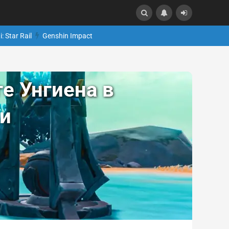
: Star Rail
Genshin Impact
е Унгиена в
ни