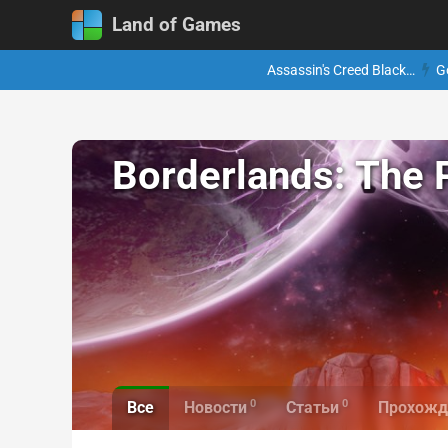
Land of Games
Assassin's Creed Black…
G
Borderlands: The 
0
0
Все
Новости
Статьи
Прохожд