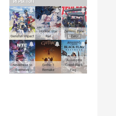
ИГРЫ.ТОП
Honkai: Star
Zenless Zone
Genshin Impact
Rail
Zero
Assassin's
Neverness to
Gothic 1
Creed Black
Everness
Remake
Flag…