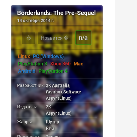
Borderlands: The Pre-Sequel
14 октября 2014 г.
n/a
Нравится
Linux
PC (Windows)
PlayStation 3
Xbox 360
Mac
Android
PlayStation 4
Разработчик:
2K Australia
Gearbox Software
Aspyr (Linux)
Издатель:
2K
Aspyr (Linux)
Жанры:
Шутер
RPG
Поджанры:
Экшен