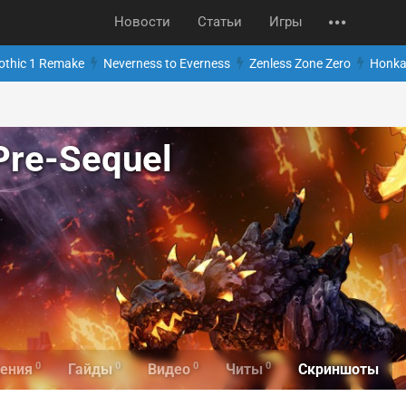
Новости
Статьи
Игры
othic 1 Remake
Neverness to Everness
Zenless Zone Zero
Honkai
Pre-Sequel
0
0
0
0
Скриншоты
ения
Гайды
Видео
Читы