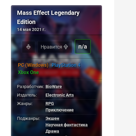
Mass Effect Legendary
Edition
14 мая 2021 г.
n/a
Нравится
PC (Windows)
PlayStation 4
Xbox One
Разработчик:
BioWare
Издатель:
Electronic Arts
Жанры:
RPG
Приключение
Поджанры:
Экшен
Научная фантастика
Драма