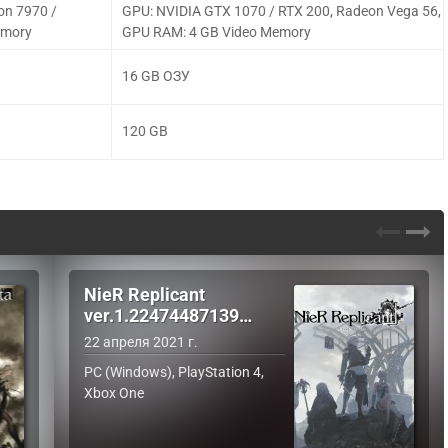
on 7970 /
GPU: NVIDIA GTX 1070 / RTX 200, Radeon Vega 56,
emory
GPU RAM: 4 GB Video Memory
16 GB ОЗУ
120 GB
NieR Replicant
ver.1.22474487139…
22 апреля 2021 г.
PC (Windows), PlayStation 4,
Xbox One