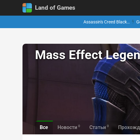
Land of Games
Assassin's Creed Black…
G
Mass Effect Legen
0
0
Все
Новости
Статьи
Прохожд