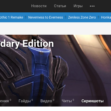
Новости
Статьи
Игры
othic 1 Remake
Neverness to Everness
Zenless Zone Zero
Honkai
dary Edition
0
0
0
0
Скриншоты
ения
Гайды
Видео
Читы