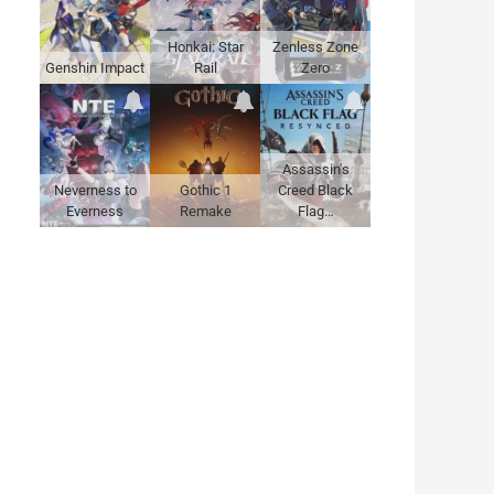
Honkai: Star
Zenless Zone
Genshin Impact
Rail
Zero
Assassin's
Neverness to
Gothic 1
Creed Black
Everness
Remake
Flag…