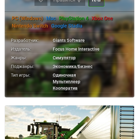
PC (Windows)
Mac
PlayStation 4
Xbox One
Nintendo Switch
Google Stadia
Разработчик:
Giants Software
Издатель:
Focus Home Interactive
Жанры:
Симулятор
Поджанры:
Экономика/Бизнес
Тип игры:
Одиночная
Мультиплеер
Кооператив