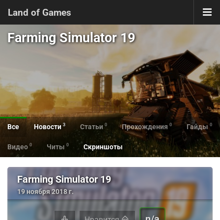
Land of Games
Farming Simulator 19
3
0
0
0
Все
Новости
Статьи
Прохождения
Гайды
0
0
Видео
Читы
Скриншоты
Farming Simulator 19
19 ноября 2018 г.
n/a
Нравится