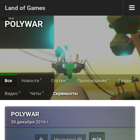
Land of Games
POLYWAR
0
0
0
0
Все
Новости
Статьи
Прохождения
Гайды
0
0
Видео
Читы
Скриншоты
POLYWAR
30 декабря 2016 г.
n/a
Нравится