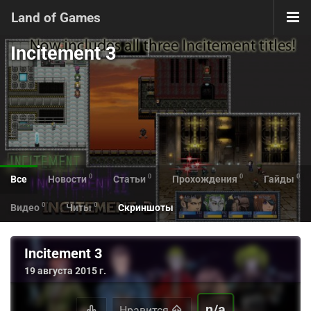
Land of Games
Incitement 3
0
0
0
0
Все
Новости
Статьи
Прохождения
Гайды
0
0
Видео
Читы
Скриншоты
Incitement 3
19 августа 2015 г.
n/a
Нравится