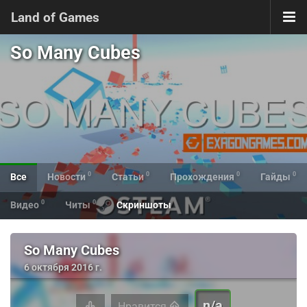
Land of Games
So Many Cubes
0
0
0
0
Все
Новости
Статьи
Прохождения
Гайды
0
0
Видео
Читы
Скриншоты
So Many Cubes
6 октября 2016 г.
n/a
Нравится