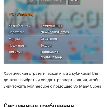
PC (Windows)
Разработчик:
exagongames
Издатель:
NewRealityGames
Жанры:
Стратегия
Поджанры:
Экшен
Тип игры:
Одиночная
Мультиплеер
Хаотическая стратегическая игра с кубиками! Вы
должны выбрать и создать развертывания, чтобы
уничтожить Mothercube с помощью So Many Cubes
Системные требования