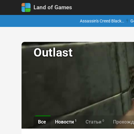
Land of Games
Assassin's Creed Black…
G
Outlast
1
0
Все
Новости
Статьи
Прохожд