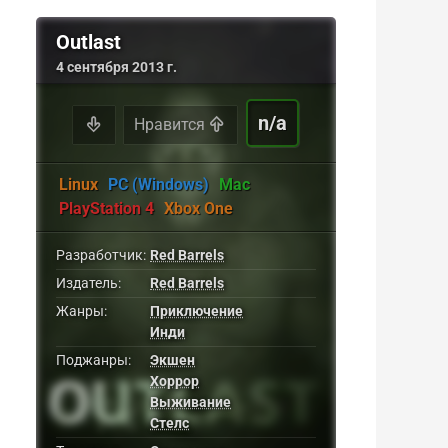
Outlast
4 сентября 2013 г.
n/a
Нравится
Linux
PC (Windows)
Mac
PlayStation 4
Xbox One
Разработчик:
Red Barrels
Издатель:
Red Barrels
Жанры:
Приключение
Инди
Поджанры:
Экшен
Хоррор
Выживание
Стелс