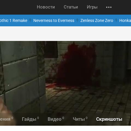
Новости
Статьи
Игры
othic 1 Remake
Neverness to Everness
Zenless Zone Zero
Honkai
0
0
0
0
Скриншоты
ения
Гайды
Видео
Читы