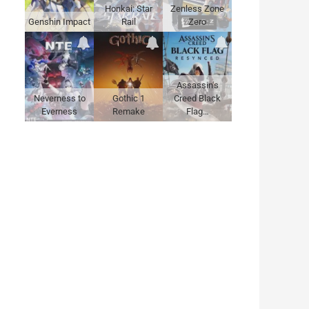
Honkai: Star
Zenless Zone
Genshin Impact
Rail
Zero
Assassin's
Neverness to
Gothic 1
Creed Black
Everness
Remake
Flag…