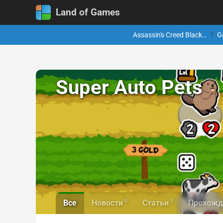
Land of Games
Assassin's Creed Black…
G
Super Auto Pets
0
0
Все
Новости
Статьи
Прохожд