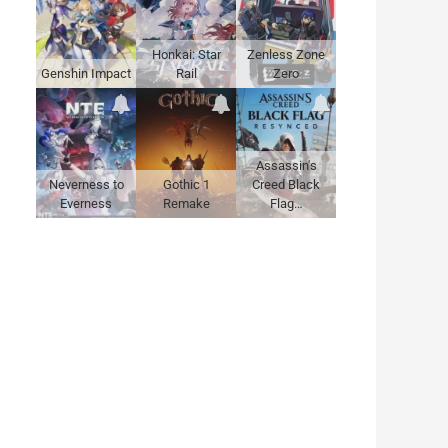
Honkai: Star
Zenless Zone
Genshin Impact
Rail
Zero
Assassin's
Neverness to
Gothic 1
Creed Black
Everness
Remake
Flag…