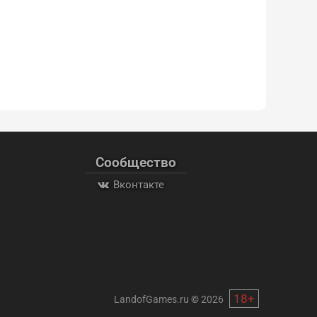
Сообщество
Вконтакте
18+
LandofGames.ru
©
2026