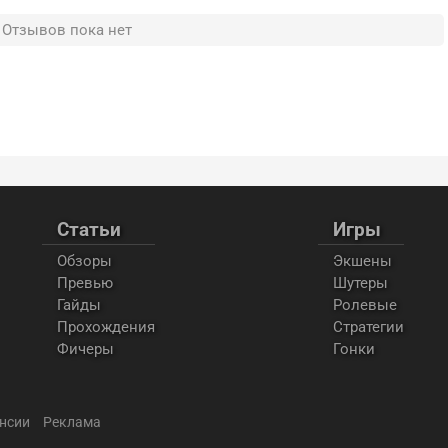
Отзывов пока нет
Статьи
Игры
Обзоры
Экшены
Превью
Шутеры
Гайды
Ролевые
Прохождения
Стратегии
Фичеры
Гонки
нсии
Реклама