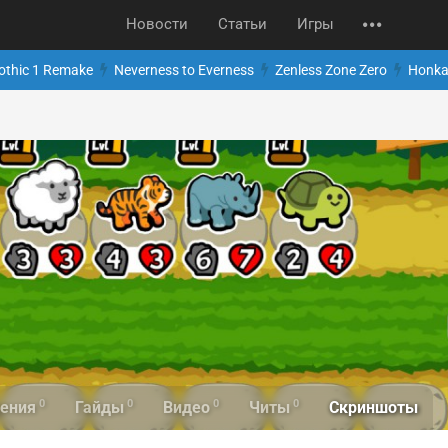
Новости
Статьи
Игры
othic 1 Remake
Neverness to Everness
Zenless Zone Zero
Honkai
0
0
0
0
Скриншоты
ения
Гайды
Видео
Читы