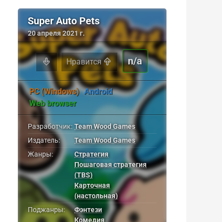
Super Auto Pets
20 апреля 2021 г.
n/a
Нравится
PC (Windows)
Android
Web browser
Разработчик:
Team Wood Games
Издатель:
Team Wood Games
Жанры:
Стратегия
Пошаговая стратегия
(TBS)
Карточная
(настольная)
Поджанры:
Фэнтези
Комедия