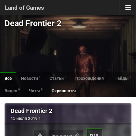
Land of Games
Dead Frontier 2
0
0
0
0
Все
Новости
Статьи
Прохождения
Гайды
0
0
Видео
Читы
Скриншоты
Dead Frontier 2
15 июля 2019 г.
n/a
Нравится