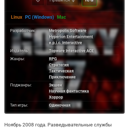
Linux
PC (Windows)
Mac
Разработчик:
Metropolis Software
Hyperion Entertainment
e.p.i.c. Interactive
Издатель:
Topware Interactive ACE
Жанры:
RPG
Стратегия
Тактическая
Приключение
Поджанры:
Экшен
Научная фантастика
Хоррор
Тип игры:
Одиночная
Ноябрь 2008 года. Разведывательные службы