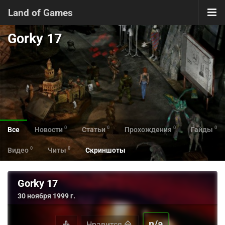
Land of Games
Gorky 17
0
0
0
0
Все
Новости
Статьи
Прохождения
Гайды
0
0
Видео
Читы
Скриншоты
Gorky 17
30 ноября 1999 г.
n/a
Нравится