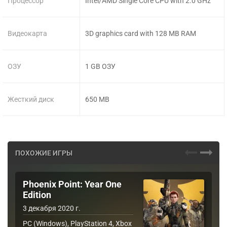
Процессор
Intel/AMD Single Core CPU with 2.0 GHz
Видеокарта
3D graphics card with 128 MB RAM
ОЗУ
1 GB ОЗУ
Жесткий диск
650 MB
ПОХОЖИЕ ИГРЫ
Phoenix Point: Year One
Edition
3 декабря 2020 г.
PC (Windows), PlayStation 4, Xbox