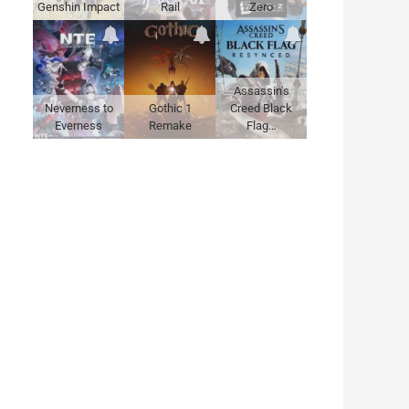
Genshin Impact
Rail
Zero
Assassin's
Neverness to
Gothic 1
Creed Black
Everness
Remake
Flag…