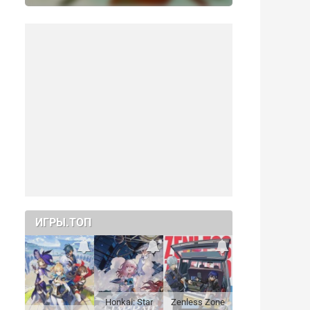
ИГРЫ.ТОП
Honkai: Star
Zenless Zone