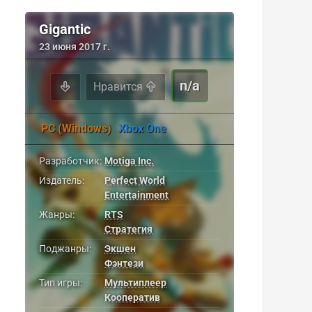
Gigantic
23 июня 2017 г.
n/a
Нравится
PC (Windows)
Xbox One
Разработчик:
Motiga Inc.
Издатель:
Perfect World
Entertainment
Жанры:
RTS
Стратегия
Поджанры:
Экшен
Фэнтези
Тип игры:
Мультиплеер
Кооператив