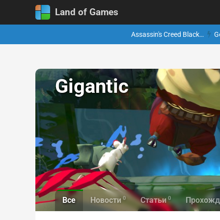
Land of Games
Assassin's Creed Black…
G
Gigantic
0
0
Все
Новости
Статьи
Прохожд