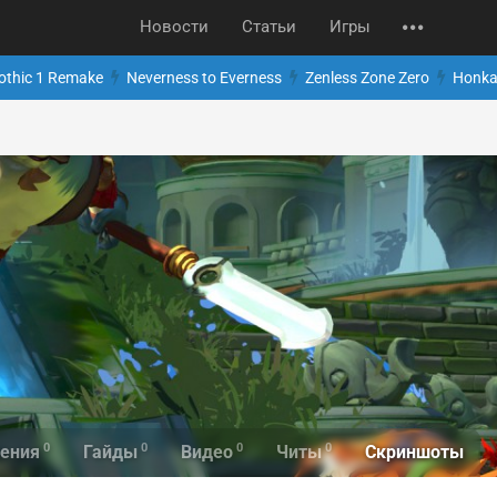
Новости
Статьи
Игры
othic 1 Remake
Neverness to Everness
Zenless Zone Zero
Honkai
0
0
0
0
Скриншоты
ения
Гайды
Видео
Читы