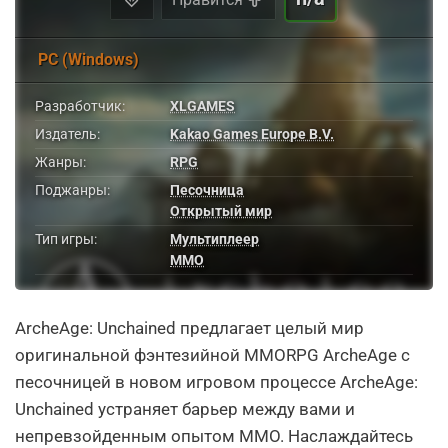
PC (Windows)
Разработчик:
XLGAMES
Издатель:
Kakao Games Europe B.V.
Жанры:
RPG
Поджанры:
Песочница
Открытый мир
Тип игры:
Мультиплеер
MMO
ArcheAge: Unchained предлагает целый мир
оригинальной фэнтезийной MMORPG ArcheAge с
песочницей в новом игровом процессе ArcheAge:
Unchained устраняет барьер между вами и
непревзойденным опытом MMO. Наслаждайтесь