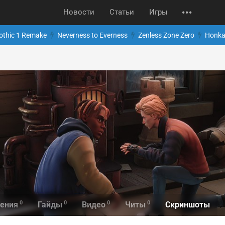
Новости
Статьи
Игры
othic 1 Remake
Neverness to Everness
Zenless Zone Zero
Honkai
0
0
0
0
Скриншоты
ения
Гайды
Видео
Читы