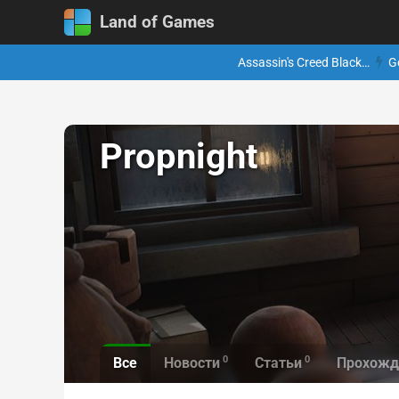
Land of Games
Assassin's Creed Black…
G
Propnight
0
0
Все
Новости
Статьи
Прохожд