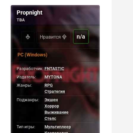
Propnight
TBA
n/a
Нравится
PC (Windows)
Разработчик:
FNTASTIC
Издатель:
MYTONA
Жанры:
RPG
Стратегия
Поджанры:
Экшен
Хоррор
Выживание
Стелс
Тип игры:
Мультиплеер