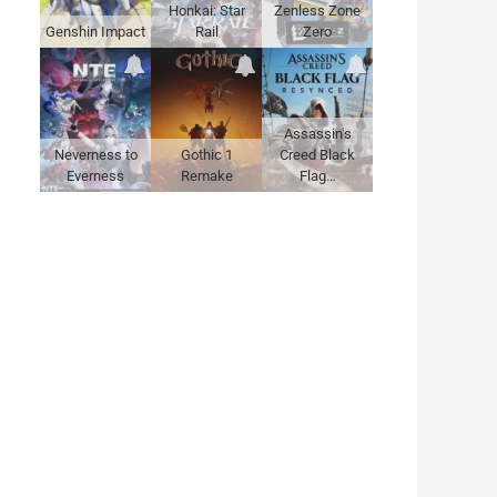
Honkai: Star
Zenless Zone
Genshin Impact
Rail
Zero
Assassin's
Neverness to
Gothic 1
Creed Black
Everness
Remake
Flag…