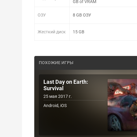
GB of VRAM
ОЗУ
8 GB ОЗУ
Жесткий диск
15 GB
ПОХОЖИЕ ИГРЫ
Last Day on Earth:
Survival
25 мая 2017 г.
Android, iOS