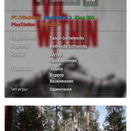
PC (Windows)
PlayStation 3
Xbox 360
PlayStation 4
Xbox One
Разработчик:
Tango Gameworks
Издатель:
Bethesda Softworks
Жанры:
Шутер
Приключение
Поджанры:
Экшен
Хоррор
Выживание
Тип игры:
Одиночная