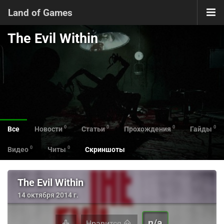
Land of Games
The Evil Within
0
0
0
0
Все
Новости
Статьи
Прохождения
Гайды
0
0
Видео
Читы
Скриншоты
The Evil Within
14 октября 2014 г.
n/a
Нравится