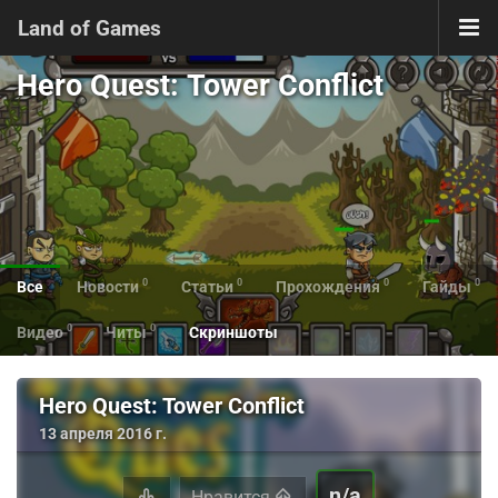
Land of Games
Hero Quest: Tower Conflict
0
0
0
0
Все
Новости
Статьи
Прохождения
Гайды
0
0
Видео
Читы
Скриншоты
Hero Quest: Tower Conflict
13 апреля 2016 г.
n/a
Нравится