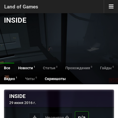
Land of Games
INSIDE
1
0
0
0
Все
Новости
Статьи
Прохождения
Гайды
1
0
Видео
Читы
Скриншоты
INSIDE
29 июня 2016 г.
n/a
Нравится