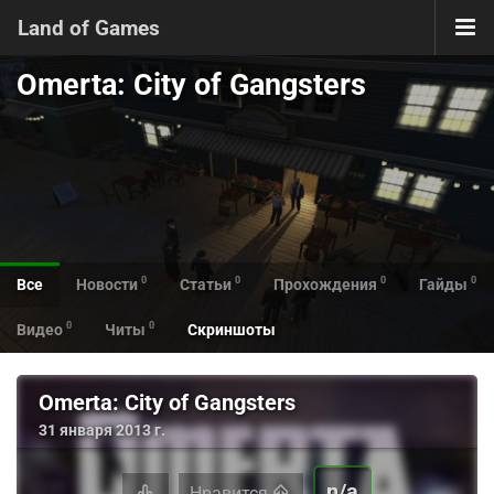
Land of Games
Omerta: City of Gangsters
0
0
0
0
Все
Новости
Статьи
Прохождения
Гайды
0
0
Видео
Читы
Скриншоты
Omerta: City of Gangsters
31 января 2013 г.
n/a
Нравится