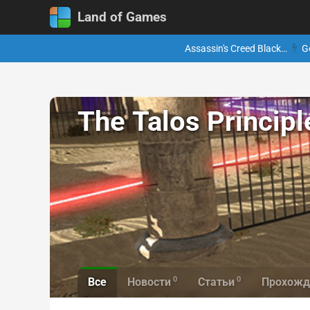
Land of Games
Assassin's Creed Black…
G
The Talos Principl
0
0
Все
Новости
Статьи
Прохожд