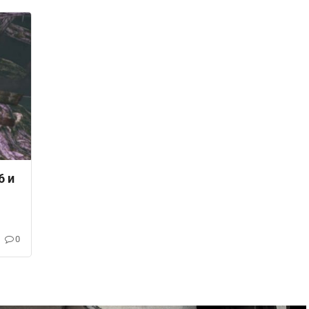
6 и
0