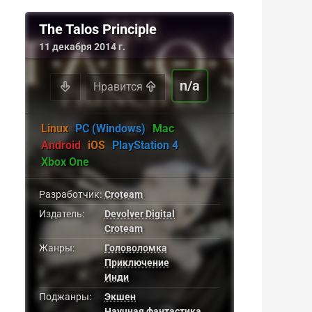
The Talos Principle
11 декабря 2014 г.
n/a
Нравится
Linux
PC (Windows)
Mac
Android
iOS
PlayStation 4
Xbox One
Разработчик:
Croteam
Издатель:
Devolver Digital
Croteam
Жанры:
Головоломка
Приключение
Инди
Поджанры:
Экшен
Научная фантастика