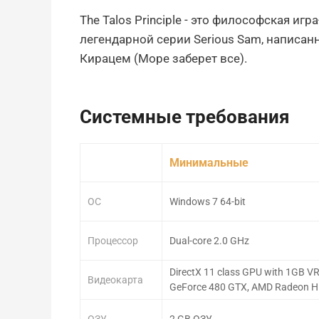
The Talos Principle - это философская иг
легендарной серии Serious Sam, написан
Кирацем (Море заберет все).
Системные требования
Минимальные
ОС
Windows 7 64-bit
Процессор
Dual-core 2.0 GHz
DirectX 11 class GPU with 1GB V
Видеокарта
GeForce 480 GTX, AMD Radeon H
ОЗУ
2 GB ОЗУ