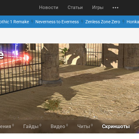
Новости
Статьи
Игры
othic 1 Remake
Neverness to Everness
Zenless Zone Zero
Honkai
e
0
0
0
0
Скриншоты
ения
Гайды
Видео
Читы