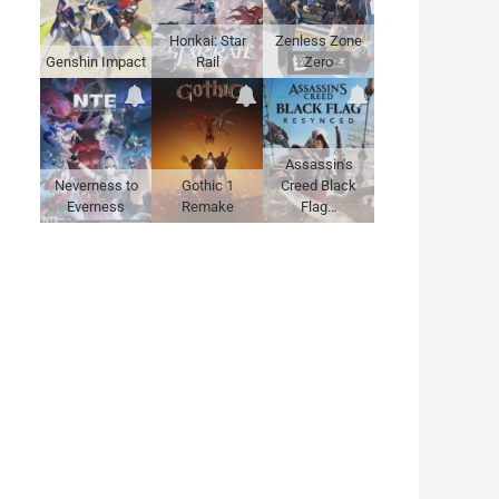
Honkai: Star
Zenless Zone
Genshin Impact
Rail
Zero
Assassin's
Neverness to
Gothic 1
Creed Black
Everness
Remake
Flag…