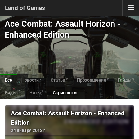
Land of Games
Ace Combat: Assault Horizon -
Enhanced Edition
0
0
0
0
Все
Новости
Статьи
Прохождения
Гайды
0
0
Видео
Читы
Скриншоты
Ace Combat: Assault Horizon - Enhanced
Edition
24 января 2013 г.