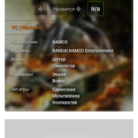
n/a
Нравится
PC (Windows)
Разработчик:
NAMCO
Издатель:
BANDAI NAMCO Entertainment
Жанры:
Шутер
Симулятор
Поджанры:
Экшен
Война
Тип игры:
Одиночная
Мультиплеер
Кооператив