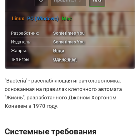
Linux
PC (Windows)
Mac
Разработчик:
Sometimes You
Издатель:
Sometimes You
Жанры:
Инди
Тип игры:
Одиночная
"Bacteria" - расслабляющая игра-головоломка,
основанная на правилах клеточного автомата
"Жизнь", разработанного Джоном Хортоном
Конвеем в 1970 году.
Системные требования