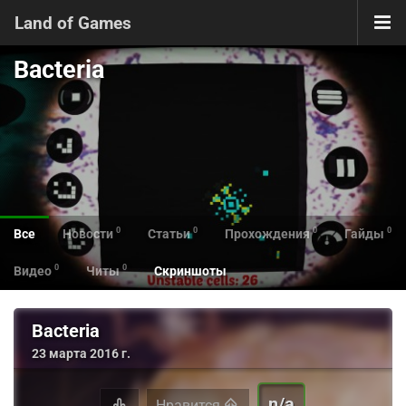
Land of Games
Bacteria
0
0
0
0
Все
Новости
Статьи
Прохождения
Гайды
0
0
Видео
Читы
Скриншоты
Bacteria
23 марта 2016 г.
n/a
Нравится