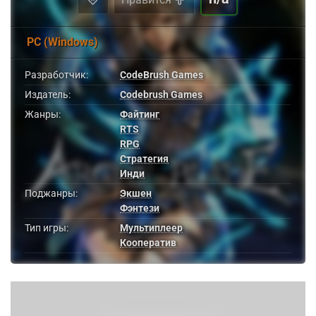
PC (Windows)
Разработчик:
CodeBrush Games
Издатель:
Codebrush Games
Жанры:
Файтинг
RTS
RPG
Стратегия
Инди
Поджанры:
Экшен
Фэнтези
Тип игры:
Мультиплеер
Кооператив