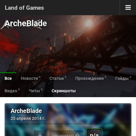
Land of Games
ArcheBlade
0
0
0
0
Все
Новости
Статьи
Прохождения
Гайды
0
0
Видео
Читы
Скриншоты
ArcheBlade
25 апреля 2014 г.
n/a
Нравится