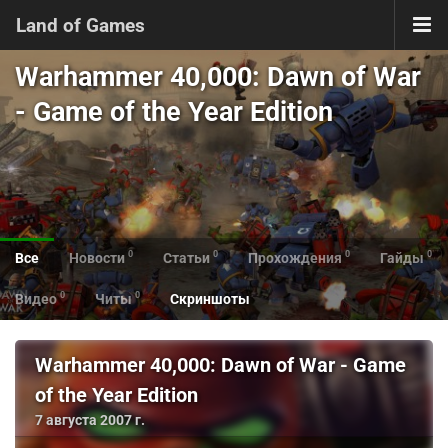
Land of Games
Warhammer 40,000: Dawn of War
- Game of the Year Edition
0
0
0
0
Все
Новости
Статьи
Прохождения
Гайды
0
0
Видео
Читы
Скриншоты
Warhammer 40,000: Dawn of War - Game
of the Year Edition
7 августа 2007 г.