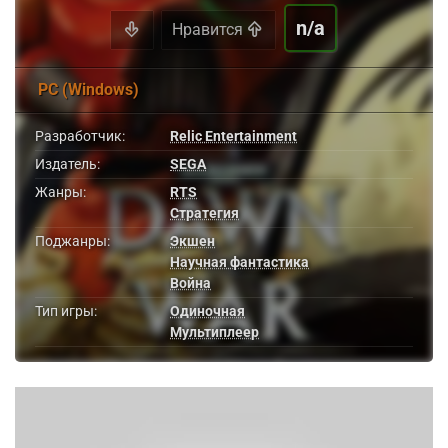
n/a
Нравится
PC (Windows)
Разработчик:
Relic Entertainment
Издатель:
SEGA
Жанры:
RTS
Стратегия
Поджанры:
Экшен
Научная фантастика
Война
Тип игры:
Одиночная
Мультиплеер