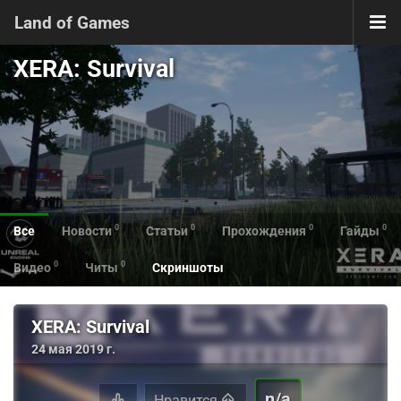
Land of Games
XERA: Survival
0
0
0
0
Все
Новости
Статьи
Прохождения
Гайды
0
0
Видео
Читы
Скриншоты
XERA: Survival
24 мая 2019 г.
n/a
Нравится