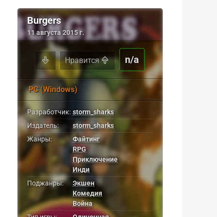
Burgers
11 августа 2015 г.
n/a
Нравится
PC (Windows)
Разработчик:
storm_sharks
Издатель:
storm_sharks
Жанры:
Файтинг
RPG
Приключение
Инди
Поджанры:
Экшен
Комедия
Война