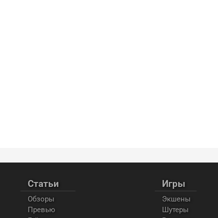
Статьи
Игры
Обзоры
Экшены
Превью
Шутеры