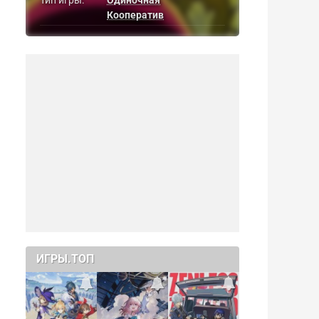
Тип игры:
Одиночная
Кооператив
ИГРЫ.ТОП