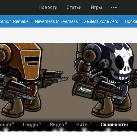
Новости
Статьи
Игры
othic 1 Remake
Neverness to Everness
Zenless Zone Zero
Honkai
0
0
0
0
Скриншоты
ения
Гайды
Видео
Читы