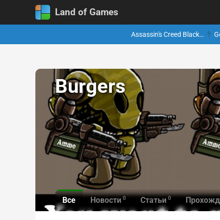
Land of Games
Assassin's Creed Black…
G
Burgers
0
0
Все
Новости
Статьи
Прохожд