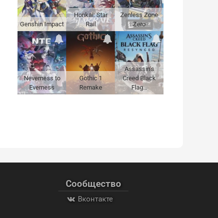
Honkai: Star
Zenless Zone
Genshin Impact
Rail
Zero
Assassin's
Neverness to
Gothic 1
Creed Black
Everness
Remake
Flag…
Сообщество
Вконтакте