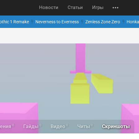
Новости
Статьи
Игры
othic 1 Remake
Neverness to Everness
Zenless Zone Zero
Honkai
0
0
0
0
Скриншоты
ения
Гайды
Видео
Читы