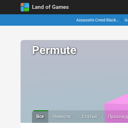
Land of Games
Assassin's Creed Black…
G
Permute
0
0
Все
Новости
Статьи
Прохожд