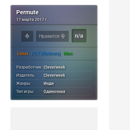
Permute
17 марта 2017 г.
n/a
Нравится
Linux
PC (Windows)
Mac
Разработчик:
Cleverweek
Издатель:
Cleverweek
Жанры:
Инди
Тип игры:
Одиночная