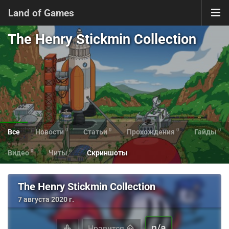
Land of Games
The Henry Stickmin Collection
0
0
0
0
Все
Новости
Статьи
Прохождения
Гайды
0
0
Видео
Читы
Скриншоты
The Henry Stickmin Collection
7 августа 2020 г.
n/a
Нравится