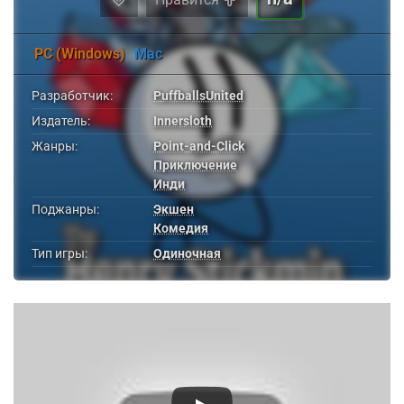
PC (Windows)
Mac
Разработчик:
PuffballsUnited
Издатель:
Innersloth
Жанры:
Point-and-Click
Приключение
Инди
Поджанры:
Экшен
Комедия
Тип игры:
Одиночная