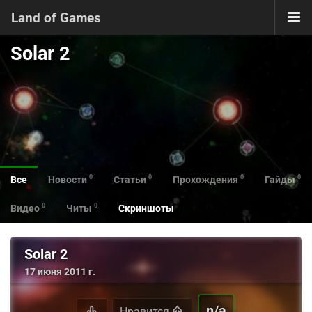
Land of Games
Solar 2
0
0
0
0
Все
Новости
Статьи
Прохождения
Гайды
0
0
Видео
Читы
Скриншоты
Solar 2
17 июня 2011 г.
n/a
Нравится