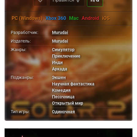
PC (Windows)
Xbox 360
Mac
Android
iOS
Разработчик:
Murudai
Издатель:
Murudai
Жанры:
Симулятор
Приключение
Инди
Аркада
Поджанры:
Экшен
Научная фантастика
Комедия
Песочница
Открытый мир
Тип игры:
Одиночная