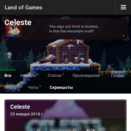
Land of Games
Celeste
0
0
0
0
Все
Новости
Статьи
Прохождения
Гайды
0
0
Видео
Читы
Скриншоты
Celeste
25 января 2018 г.
n/a
Нравится