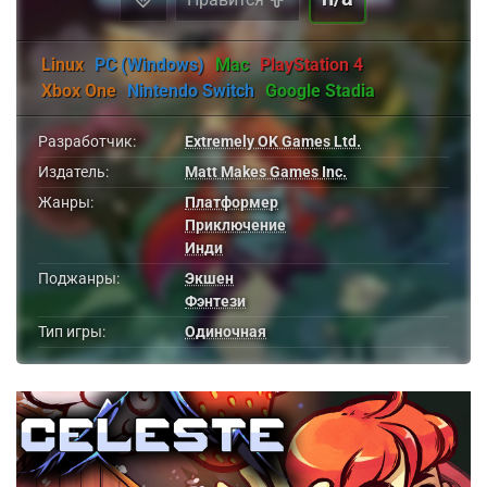
Linux
PC (Windows)
Mac
PlayStation 4
Xbox One
Nintendo Switch
Google Stadia
Разработчик:
Extremely OK Games Ltd.
Издатель:
Matt Makes Games Inc.
Жанры:
Платформер
Приключение
Инди
Поджанры:
Экшен
Фэнтези
Тип игры:
Одиночная