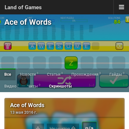
Land of Games
Ace of Words
0
0
0
0
Все
Новости
Статьи
Прохождения
Гайды
0
0
Видео
Читы
Скриншоты
Ace of Words
13 мая 2016 г.
n/a
Нравится