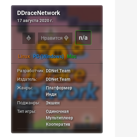
DDraceNetwork
17 августа 2020 г.
n/a
Нравится
Linux
PC (Windows)
Mac
Разработчик:
DDNet Team
Издатель:
DDNet Team
Жанры:
Платформер
Инди
Поджанры:
Экшен
Тип игры:
Одиночная
Мультиплеер
Кооператив