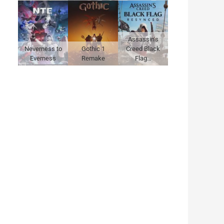
Assassin's
Neverness to
Gothic 1
Creed Black
Everness
Remake
Flag…