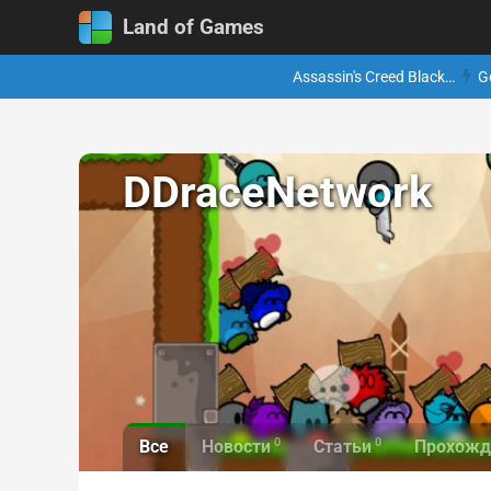
Land of Games
Assassin's Creed Black…
G
DDraceNetwork
0
0
Все
Новости
Статьи
Прохожд