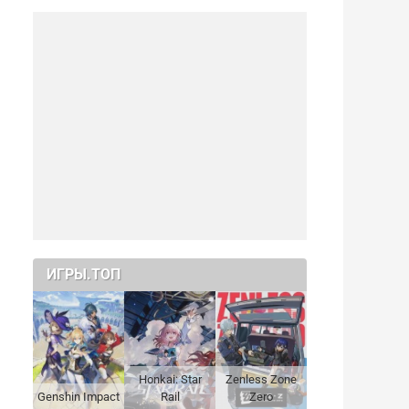
ИГРЫ.ТОП
Honkai: Star
Zenless Zone
Genshin Impact
Rail
Zero