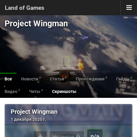
Land of Games
Project Wingman
0
0
0
0
Все
Новости
Статьи
Прохождения
Гайды
0
0
Видео
Читы
Скриншоты
Project Wingman
1 декабря 2020 г.
n/a
Нравится