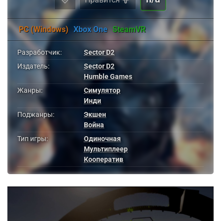
PC (Windows)
Xbox One
SteamVR
Разработчик:
Sector D2
Издатель:
Sector D2
Humble Games
Жанры:
Симулятор
Инди
Поджанры:
Экшен
Война
Тип игры:
Одиночная
Мультиплеер
Кооператив