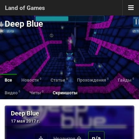
Land of Games
Deep Blue
0
0
0
0
Все
Новости
Статьи
Прохождения
Гайды
0
0
Видео
Читы
Скриншоты
Deep Blue
17 мая 2017 г.
n/a
Нравится