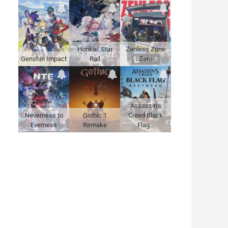
Honkai: Star
Zenless Zone
Genshin Impact
Rail
Zero
Assassin's
Neverness to
Gothic 1
Creed Black
Everness
Remake
Flag…