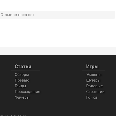
Отзывов пока нет
Статьи
Игры
Обзоры
Экшены
Превью
Шутеры
Гайды
Ролевые
Прохождения
Стратегии
Фичеры
Гонки