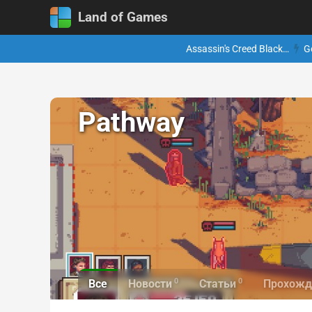
Land of Games
Assassin's Creed Black…
G
Pathway
0
0
Все
Новости
Статьи
Прохожд