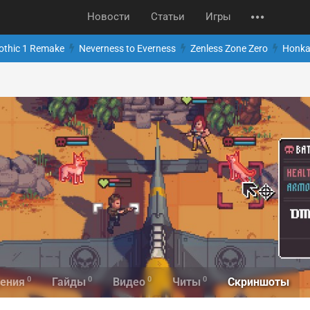
Новости
Статьи
Игры
othic 1 Remake
Neverness to Everness
Zenless Zone Zero
Honkai
0
0
0
0
Скриншоты
ения
Гайды
Видео
Читы