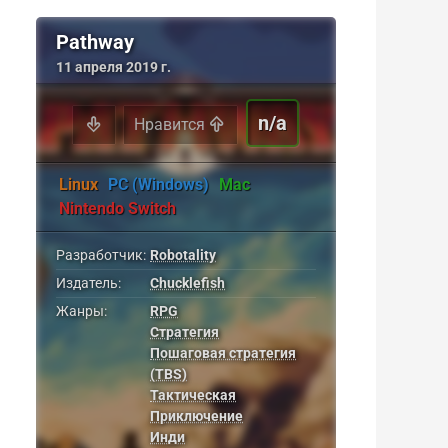
Pathway
11 апреля 2019 г.
n/a
Нравится
Linux
PC (Windows)
Mac
Nintendo Switch
Разработчик:
Robotality
Издатель:
Chucklefish
Жанры:
RPG
Стратегия
Пошаговая стратегия
(TBS)
Тактическая
Приключение
Инди