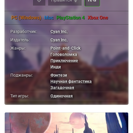
PC (Windows)
Mac
PlayStation 4
Xbox One
Разработчик:
Cyan Inc.
Издатель:
Cyan Inc.
Жанры:
Point-and-Click
Головоломка
Приключение
Инди
Поджанры:
Фэнтези
Научная фантастика
Загадочная
Тип игры:
Одиночная