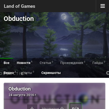
Land of Games
Obduction
1
0
0
0
Все
Новости
Статьи
Прохождения
Гайды
1
0
Видео
Читы
Скриншоты
Obduction
24 августа 2016 г.
n/a
Нравится