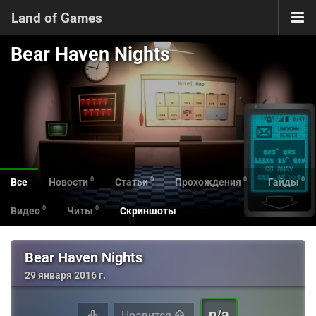
Land of Games
Bear Haven Nights
0
0
0
0
Все
Новости
Статьи
Прохождения
Гайды
0
0
Видео
Читы
Скриншоты
Bear Haven Nights
29 января 2016 г.
n/a
Нравится