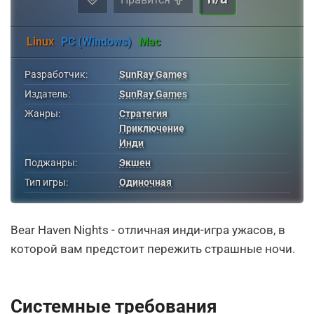
Linux
PC (Windows)
Mac
Разработчик:
SunRay Games
Издатель:
SunRay Games
Жанры:
Стратегия
Приключение
Инди
Поджанры:
Экшен
Тип игры:
Одиночная
Bear Haven Nights - отличная инди-игра ужасов, в
которой вам предстоит пережить страшные ночи.
Системные требования