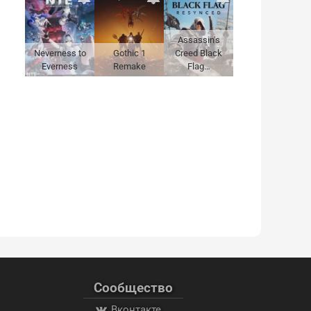
Assassin's
Neverness to
Gothic 1
Creed Black
Everness
Remake
Flag…
Сообщество
Вконтакте