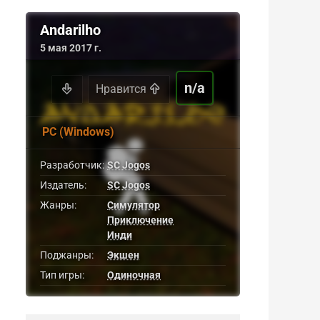
Andarilho
5 мая 2017 г.
n/a
Нравится
PC (Windows)
Разработчик:
SC Jogos
Издатель:
SC Jogos
Жанры:
Симулятор
Приключение
Инди
Поджанры:
Экшен
Тип игры:
Одиночная