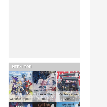
ИГРЫ.ТОП
Honkai: Star
Zenless Zone
Genshin Impact
Rail
Zero