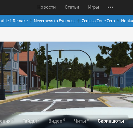
Новости
Статьи
Игры
othic 1 Remake
Neverness to Everness
Zenless Zone Zero
Honkai
0
0
0
0
Скриншоты
ения
Гайды
Видео
Читы