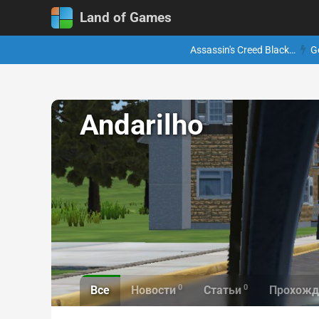
Land of Games
Assassin's Creed Black…
G
Andarilho
0
0
Все
Новости
Статьи
Прохожд