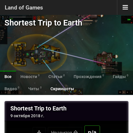
Land of Games
Shortest Trip to Earth
0
0
0
0
Все
Новости
Статьи
Прохождения
Гайды
0
0
Видео
Читы
Скриншоты
Shortest Trip to Earth
9 октября 2018 г.
n/a
Нравится