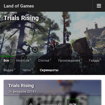
Land of Games
Trials Rising
0
0
0
0
Все
Новости
Статьи
Прохождения
Гайды
0
0
Видео
Читы
Скриншоты
Trials Rising
26 февраля 2019 г.
n/a
Нравится