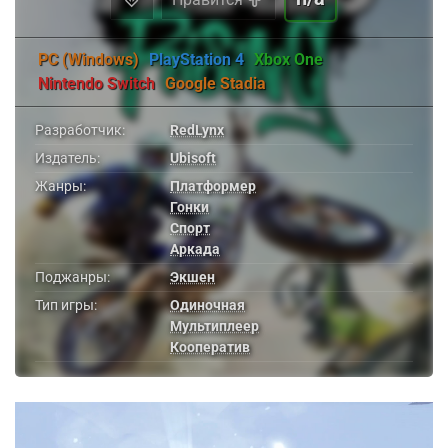
PC (Windows)
PlayStation 4
Xbox One
Nintendo Switch
Google Stadia
Разработчик:
RedLynx
Издатель:
Ubisoft
Жанры:
Платформер
Гонки
Спорт
Аркада
Поджанры:
Экшен
Тип игры:
Одиночная
Мультиплеер
Кооператив