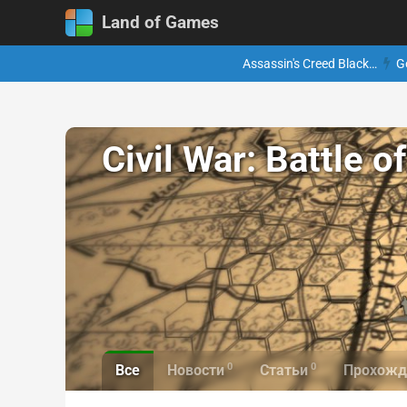
Land of Games
Assassin's Creed Black…
G
Civil War: Battle o
0
0
Все
Новости
Статьи
Прохожд