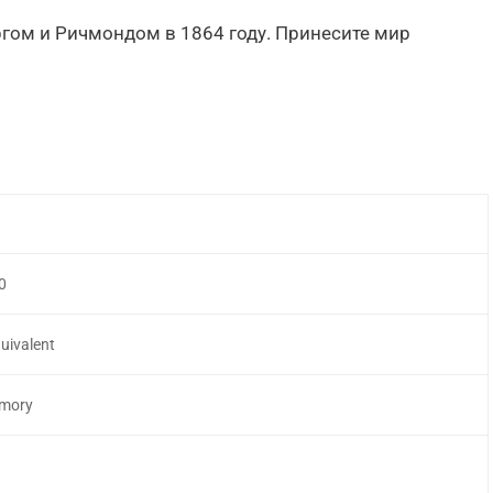
гом и Ричмондом в 1864 году. Принесите мир
0
uivalent
emory