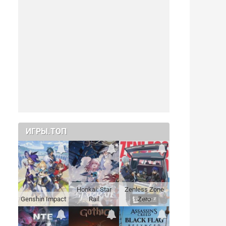
ИГРЫ.ТОП
Honkai: Star
Zenless Zone
Genshin Impact
Rail
Zero