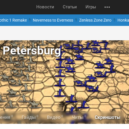
Новости
Статьи
Игры
othic 1 Remake
Neverness to Everness
Zenless Zone Zero
Honkai
f Petersburg
0
0
0
0
Скриншоты
ения
Гайды
Видео
Читы