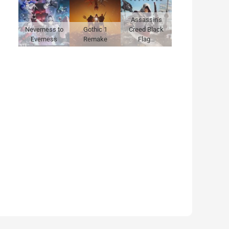
Assassin's
Neverness to
Gothic 1
Creed Black
Everness
Remake
Flag…