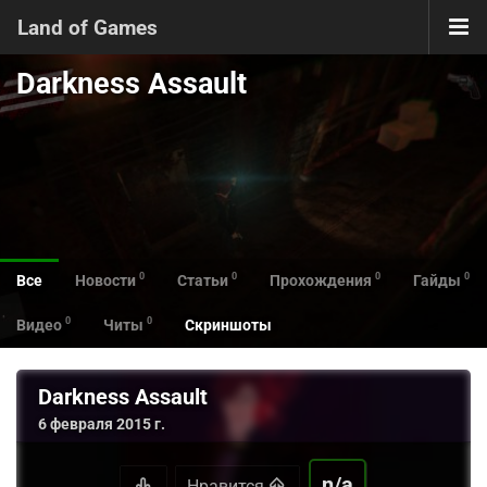
Land of Games
Darkness Assault
0
0
0
0
Все
Новости
Статьи
Прохождения
Гайды
0
0
Видео
Читы
Скриншоты
Darkness Assault
6 февраля 2015 г.
n/a
Нравится