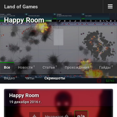
Land of Games
Happy Room
0
0
0
0
Все
Новости
Статьи
Прохождения
Гайды
0
0
Видео
Читы
Скриншоты
Happy Room
19 декабря 2016 г.
n/a
Нравится