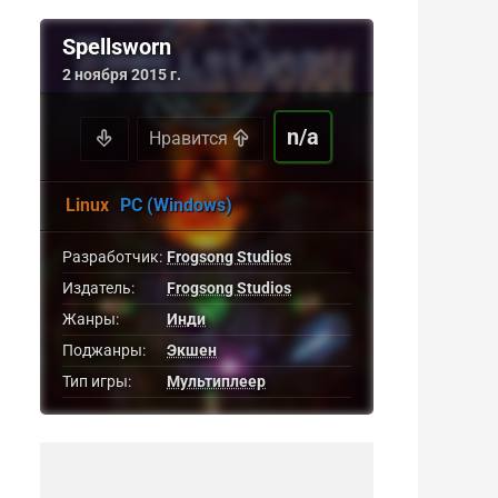
Spellsworn
2 ноября 2015 г.
n/a
Нравится
Linux
PC (Windows)
Разработчик:
Frogsong Studios
Издатель:
Frogsong Studios
Жанры:
Инди
Поджанры:
Экшен
Тип игры:
Мультиплеер