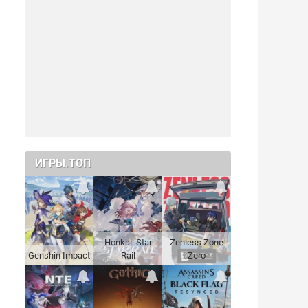
ИГРЫ.ТОП
Honkai: Star
Zenless Zone
Genshin Impact
Rail
Zero