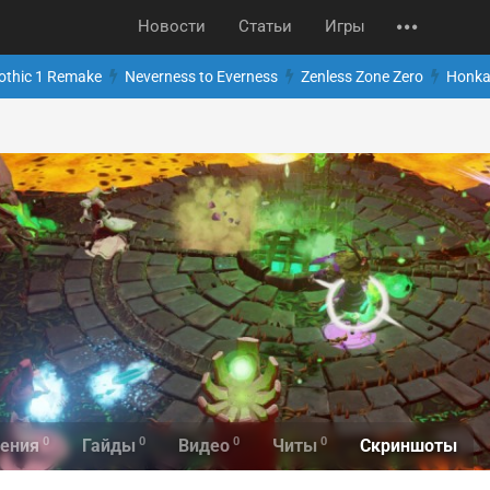
Новости
Статьи
Игры
othic 1 Remake
Neverness to Everness
Zenless Zone Zero
Honkai
0
0
0
0
Скриншоты
ения
Гайды
Видео
Читы