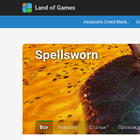
Land of Games
Assassin's Creed Black…
G
Spellsworn
0
0
Все
Новости
Статьи
Прохожд