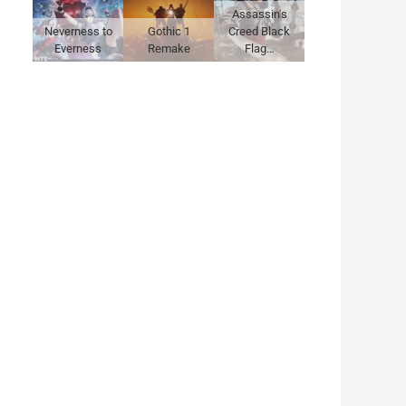
Assassin's
Neverness to
Gothic 1
Creed Black
Everness
Remake
Flag…