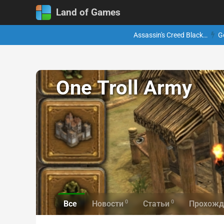
Land of Games
Assassin's Creed Black…
G
One Troll Army
0
0
Все
Новости
Статьи
Прохожд