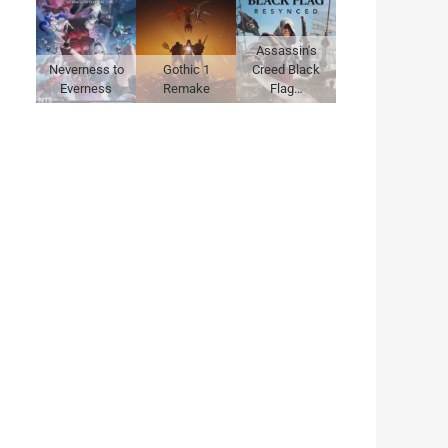
Assassin's
Neverness to
Gothic 1
Creed Black
Everness
Remake
Flag…