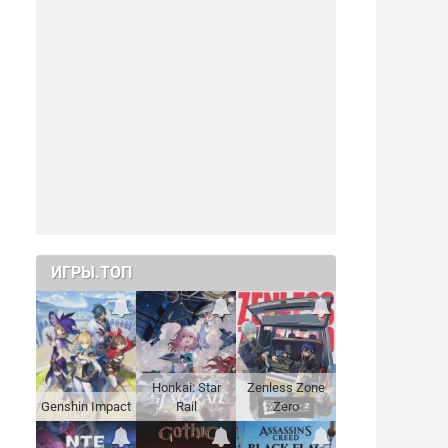
ИГРЫ.ТОП
Honkai: Star
Zenless Zone
Genshin Impact
Rail
Zero