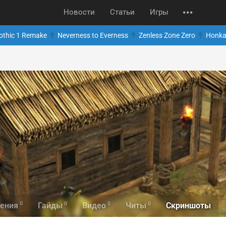
Новости
Статьи
Игры
othic 1 Remake
Neverness to Everness
Zenless Zone Zero
Honkai
0
0
0
0
Скриншоты
ения
Гайды
Видео
Читы