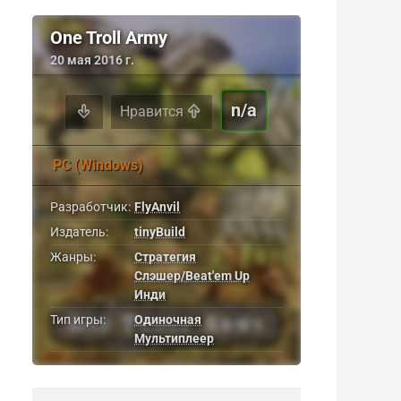
One Troll Army
20 мая 2016 г.
n/a
Нравится
PC (Windows)
Разработчик:
FlyAnvil
Издатель:
tinyBuild
Жанры:
Стратегия
Слэшер/Beat'em Up
Инди
Тип игры:
Одиночная
Мультиплеер